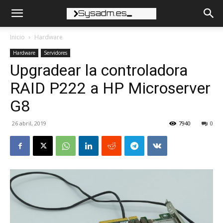
Inicio
Hardware
Hardware
Servidores
Upgradear la controladora
RAID P222 a HP Microserver
G8
26 abril, 2019
7940
0