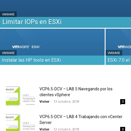
VMWARE
Limitar IOPs en ESXi
VMWARE
VMWARE
Instalar las HP tools en ESXi
ESXi 7.0 el
VCP6.5-DCV – LAB 5 Navegando por los
clientes vSphere
Victor
-
13 octubre, 2018
0
VCP6.5-DCV – LAB 4 Trabajando con vCenter
Server
Victor
-
12 octubre, 2018
0