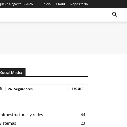
jueves, agosto 6, 2026
Inicio
Cloud
Repositorio
Social Media
SEGUIR
24
Seguidores
Infraestructuras y redes
44
Sistemas
23