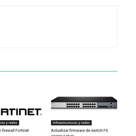
uras y redes
Infraestructuras y redes
 firewall Fortinet
Actualizar firmware de switch FS