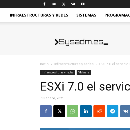
INFRAESTRUCTURAS Y REDES
SISTEMAS
PROGRAMACI
sysadm.es
Inicio
Infraestructuras y redes
ESXi 7.0 el servici
Infraestructuras y redes
VMware
ESXi 7.0 el servi
19 enero, 2021