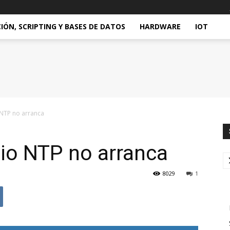
ÓN, SCRIPTING Y BASES DE DATOS
HARDWARE
IOT
o NTP no arranca
cio NTP no arranca
8029
1