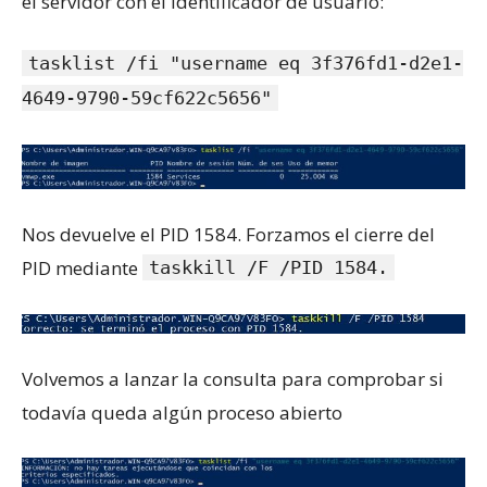
el servidor con el identificador de usuario:
tasklist /fi "username eq 3f376fd1-d2e1-
4649-9790-59cf622c5656"
Nos devuelve el PID 1584. Forzamos el cierre del
PID mediante
taskkill /F /PID 1584.
Volvemos a lanzar la consulta para comprobar si
todavía queda algún proceso abierto