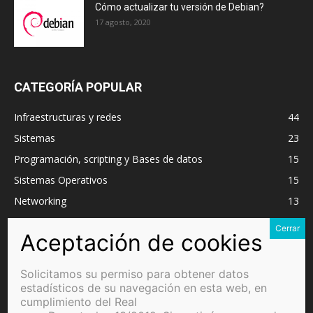
Cómo actualizar tu versión de Debian?
17 agosto, 2020
CATEGORÍA POPULAR
Infraestructuras y redes
44
Sistemas
23
Programación, scripting y Bases de datos
15
Sistemas Operativos
15
Networking
13
VMware
11
Microsoft Windows Server
9
Cloud
7
Solicitamos su permiso para obtener datos
Programación
7
estadísticos de su navegación en esta web, en
cumplimiento del Real