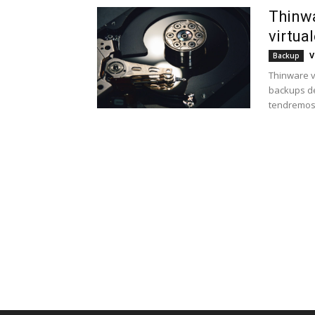
Thinwa
virtual
V
Backup
Thinware v
backups de
tendremos 