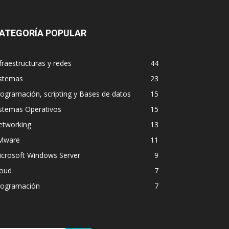
ATEGORÍA POPULAR
fraestructuras y redes
44
istemas
23
ogramación, scripting y Bases de datos
15
istemas Operativos
15
etworking
13
Mware
11
icrosoft Windows Server
9
loud
7
rogramación
7