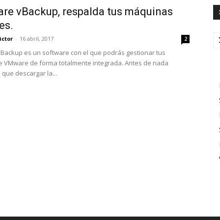
re vBackup, respalda tus máquinas
es.
ictor
-
16 abril, 2017
2
Backup es un software con el que podrás gestionar tus
 VMware de forma totalmente integrada. Antes de nada
que descargar la...