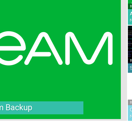
B
r
B
B
am Backup