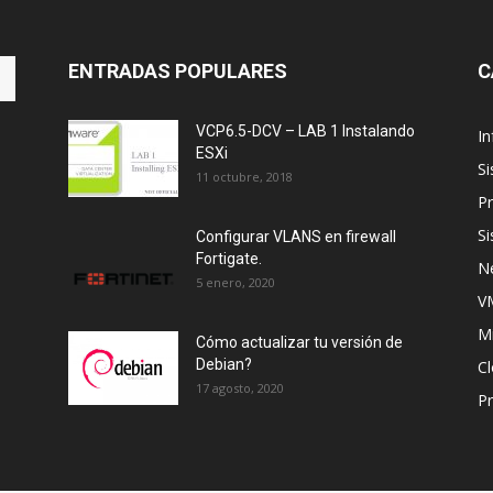
ENTRADAS POPULARES
C
VCP6.5-DCV – LAB 1 Instalando
In
ESXi
S
11 octubre, 2018
Pr
S
Configurar VLANS en firewall
Fortigate.
N
5 enero, 2020
V
M
Cómo actualizar tu versión de
Debian?
C
17 agosto, 2020
P