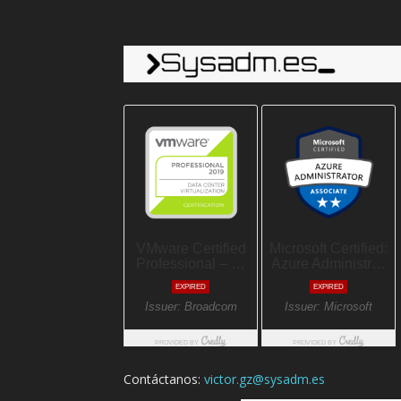
Contáctanos:
victor.gz@sysadm.es