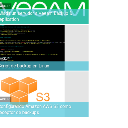
ACKUP
Añadir un servidor a Veeam Backup &
eplication
ACKUP
Script de backup en Linux
ACKUP
Configurando Amazon AWS S3 como
receptor de backups.