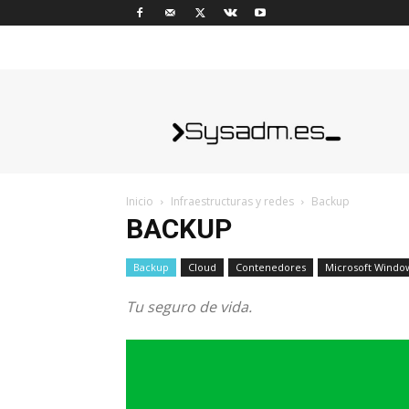
sysadm.es
Inicio
Infraestructuras y redes
Backup
BACKUP
Backup
Cloud
Contenedores
Microsoft Windo
Tu seguro de vida.