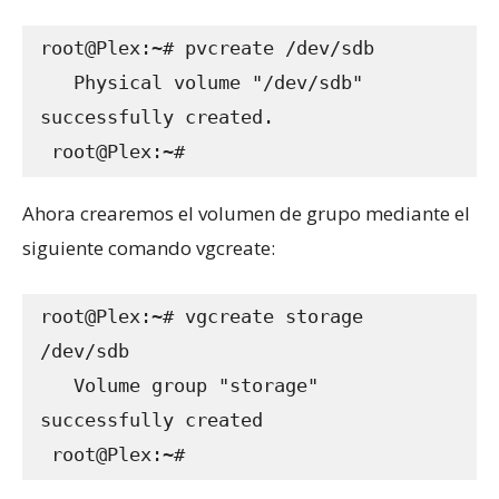
root@Plex:~# pvcreate /dev/sdb

   Physical volume "/dev/sdb" 
successfully created.

 root@Plex:~#
Ahora crearemos el volumen de grupo mediante el
siguiente comando vgcreate:
root@Plex:~# vgcreate storage 
/dev/sdb

   Volume group "storage" 
successfully created

 root@Plex:~#