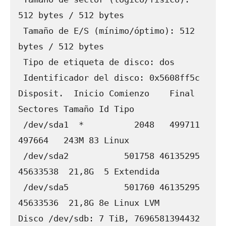
512 bytes / 512 bytes

 Tamaño de E/S (mínimo/óptimo): 512 
bytes / 512 bytes

 Tipo de etiqueta de disco: dos

 Identificador del disco: 0x5608ff5c

Disposit.  Inicio Comienzo    Final 
Sectores Tamaño Id Tipo

 /dev/sda1  *          2048   499711   
497664   243M 83 Linux

 /dev/sda2           501758 46135295 
45633538  21,8G  5 Extendida

 /dev/sda5           501760 46135295 
45633536  21,8G 8e Linux LVM

Disco /dev/sdb: 7 TiB, 7696581394432 