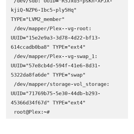
 /dev/sdb: UUID="R5Jxd5-psKn-XPJX-
kjiQ-NZP6-Ibc5-ply5Hq" 
TYPE="LVM2_member"

 /dev/mapper/Plex--vg-root: 
UUID="15e2e9a3-3d78-4d22-bf13-
614ccadb0ba8" TYPE="ext4"

 /dev/mapper/Plex--vg-swap_1: 
UUID="57e8cb4d-594f-41e6-8d31-
5322da8fa6de" TYPE="swap"

 /dev/mapper/storage-vol_storage: 
UUID="71769b75-5e30-44db-b293-
45366d34f67d" TYPE="ext4"

 root@Plex:~#