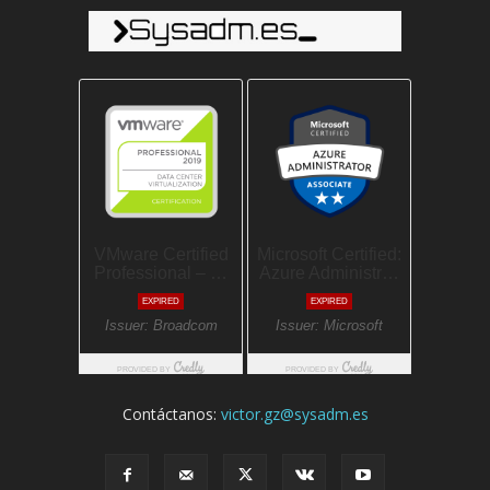
Contáctanos:
victor.gz@sysadm.es