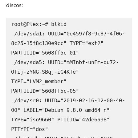
discos:
root@Plex:~# blkid

 /dev/sda1: UUID="0e4597f8-9c87-4f06-
8c25-15f8c130e9cc" TYPE="ext2" 
PARTUUID="5608ff5c-01"

 /dev/sda5: UUID="mMInbf-unEm-qu72-
OTij-zYNG-SBqj-iG4KTe" 
TYPE="LVM2_member" 
PARTUUID="5608ff5c-05"

 /dev/sr0: UUID="2019-02-16-12-00-40-
00" LABEL="Debian 9.8.0 amd64 n" 
TYPE="iso9660" PTUUID="42de6a98" 
PTTYPE="dos"
