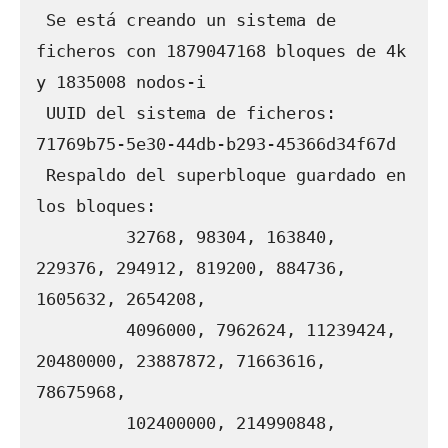
 Se está creando un sistema de 
ficheros con 1879047168 bloques de 4k 
y 1835008 nodos-i

 UUID del sistema de ficheros: 
71769b75-5e30-44db-b293-45366d34f67d

 Respaldo del superbloque guardado en 
los bloques:

         32768, 98304, 163840, 
229376, 294912, 819200, 884736, 
1605632, 2654208,

         4096000, 7962624, 11239424, 
20480000, 23887872, 71663616, 
78675968,

         102400000, 214990848, 