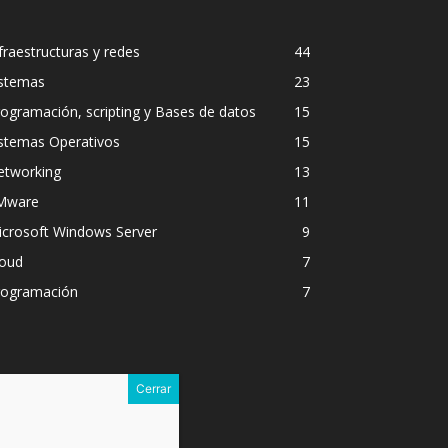
fraestructuras y redes
44
istemas
23
ogramación, scripting y Bases de datos
15
istemas Operativos
15
etworking
13
Mware
11
icrosoft Windows Server
9
loud
7
rogramación
7