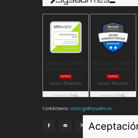
Contáctanos:
victor.gz@sysadm.es