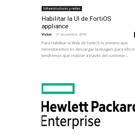
Infraestructuras y redes
Habilitar la UI de FortiOS
appliance
Victor
-
31 diciembre, 2019
Para Habilitar la Web de FortiOS lo primero que
necesitaremos es descargar la imagen, para ello lo
tendremos que realizar a través del customer...