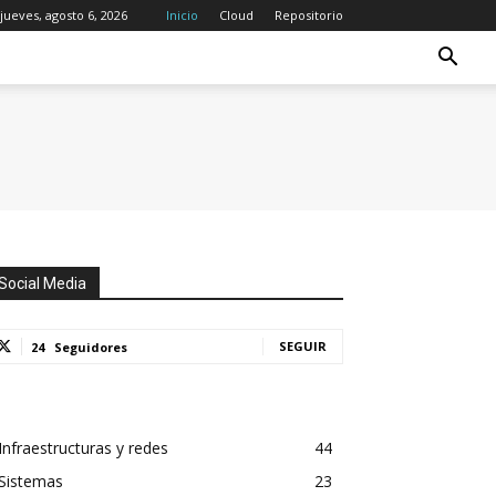
jueves, agosto 6, 2026
Inicio
Cloud
Repositorio
Social Media
SEGUIR
24
Seguidores
Infraestructuras y redes
44
Sistemas
23