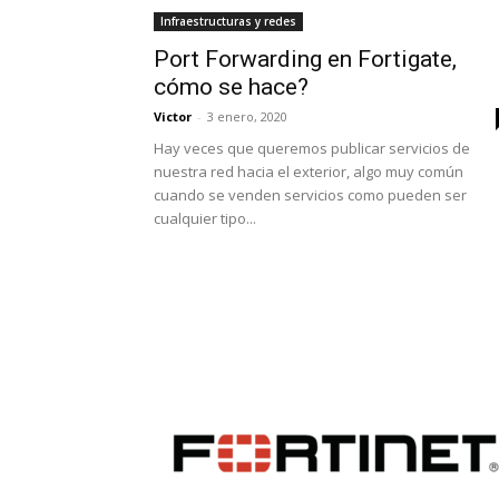
Infraestructuras y redes
Port Forwarding en Fortigate,
cómo se hace?
Victor
-
3 enero, 2020
Hay veces que queremos publicar servicios de
nuestra red hacia el exterior, algo muy común
cuando se venden servicios como pueden ser
cualquier tipo...