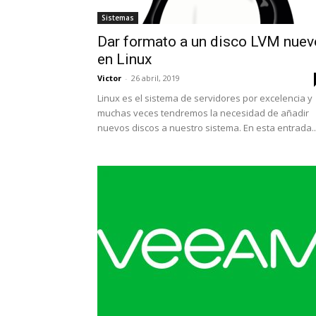
Sistemas
Dar formato a un disco LVM nuev
en Linux
Victor
-
26 abril, 2019
Linux es el sistema de servidores por excelencia y
muchas veces tendremos la necesidad de añadir
nuevos discos a nuestro sistema. En esta entrada..