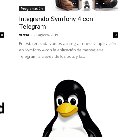
Programación
Integrando Symfony 4 con
Telegram
Victor
-
22 agosto, 2019
0
0
En esta entrada vamos a integrar nuestra aplicación
en Symfony 4 con la aplicación de mensajería
Telegram, a través de los bots y la...