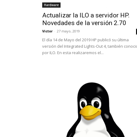
Hardware
Actualizar la ILO a servidor HP.
Novedades de la versión 2.70
Victor
-
27 mayo, 2019
El día 14 de Mayo del 2019 HP publicó su última
versión del Integrated Lights-Out 4, también conoci
por ILO. En esta realizaremos el...