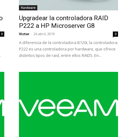
Hardware
o
Upgradear la controladora RAID
P222 a HP Microserver G8
Victor
-
26 abril, 2019
0
0
A diferencia de la controladora B120i, la controladora
P222 es una controladora por hardware, que ofrece
.
distintos tipos de raid, entre ellos RAID5. En...