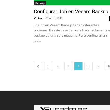
Backup
Configurar Job en Veeam Backup
Victor
-
20 abril, 2019
Los Job en Veeam Backup tienen diferentes
opciones. En este caso vamos a hacer solamente e
backup de una sola máquina. Para configurar un
Job...
...
...
1
3
4
5
1