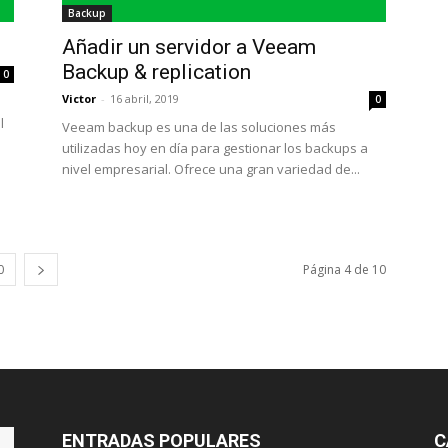
Backup
Añadir un servidor a Veeam
Backup & replication
0
Victor
-
16 abril, 2019
0
l
Veeam backup es una de las soluciones más
utilizadas hoy en día para gestionar los backups a
nivel empresarial. Ofrece una gran variedad de...
0
Página 4 de 10
ENTRADAS POPULARES
C