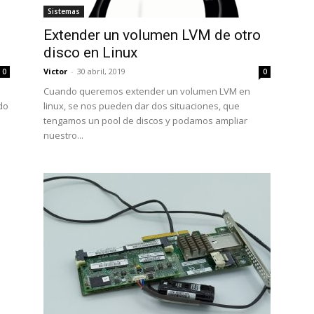
Sistemas
Extender un volumen LVM de otro
disco en Linux
Victor
-
30 abril, 2019
0
0
Cuando queremos extender un volumen LVM en
do
linux, se nos pueden dar dos situaciones, que
tengamos un pool de discos y podamos ampliar
nuestro...