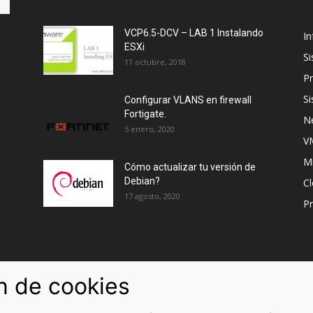
VCP6.5-DCV – LAB 1 Instalando
In
ESXi
S
11 octubre, 2018
Pr
S
Configurar VLANS en firewall
Fortigate.
N
5 enero, 2020
V
M
Cómo actualizar tu versión de
Debian?
C
17 agosto, 2020
P