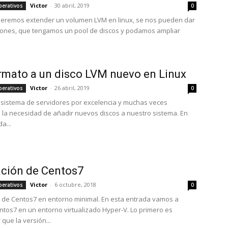
Victor
-
30 abril, 2019
perativos
0
eremos extender un volumen LVM en linux, se nos pueden dar
iones, que tengamos un pool de discos y podamos ampliar
rmato a un disco LVM nuevo en Linux
Victor
-
26 abril, 2019
perativos
0
l sistema de servidores por excelencia y muchas veces
la necesidad de añadir nuevos discos a nuestro sistema. En
a...
ación de Centos7
Victor
-
6 octubre, 2018
perativos
0
n de Centos7 en entorno minimal. En esta entrada vamos a
entos7 en un entorno virtualizado Hyper-V. Lo primero es
que la versión...