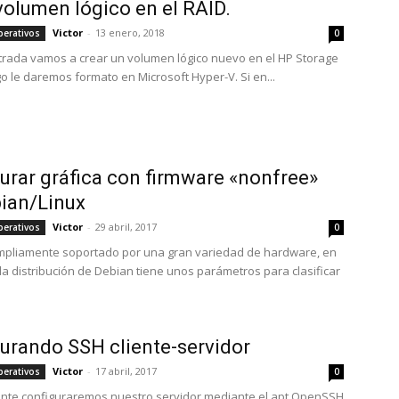
volumen lógico en el RAID.
Victor
-
13 enero, 2018
perativos
0
trada vamos a crear un volumen lógico nuevo en el HP Storage
go le daremos formato en Microsoft Hyper-V. Si en...
urar gráfica con firmware «nonfree»
ian/Linux
Victor
-
29 abril, 2017
perativos
0
mpliamente soportado por una gran variedad de hardware, en
 la distribución de Debian tiene unos parámetros para clasificar
urando SSH cliente-servidor
Victor
-
17 abril, 2017
perativos
0
nte configuraremos nuestro servidor mediante el apt OpenSSH