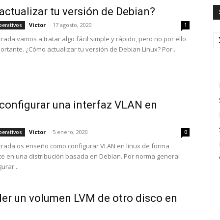
ctualizar tu versión de Debian?
Victor
-
17 agosto, 2020
perativos
1
rada vamos a tratar algo fácil simple y rápido, pero no por ello
rtante. ¿Cómo actualizar tu versión de Debian Linux? Por...
onfigurar una interfaz VLAN en
Victor
-
5 enero, 2020
perativos
0
trada os enseño como configurar VLAN en linux de forma
 en una distribución basada en Debian. Por norma general
urar...
er un volumen LVM de otro disco en