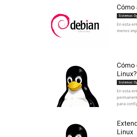
Cómo a
Sistemas O
En esta ent
menos impo
Cómo c
Linux?
Sistemas O
En esta en
permanente
para config
Extend
Linux