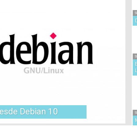
S
S
desde Debian 10
S