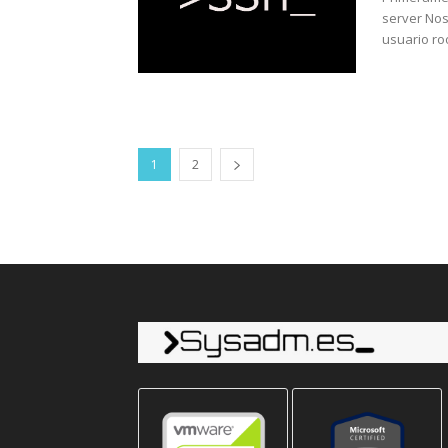
server Nos
usuario ro
1
2