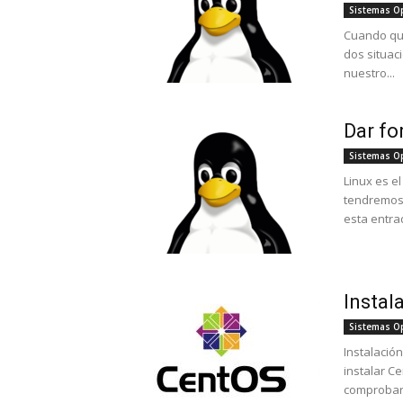
Sistemas O
Cuando qu
dos situac
nuestro...
Dar fo
Sistemas O
Linux es e
tendremos 
esta entrad
Instal
Sistemas O
Instalació
instalar C
comprobar 