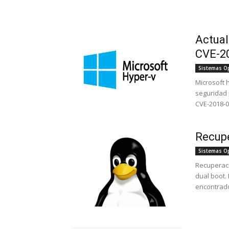
Actual
CVE-2
Sistemas O
Microsoft 
seguridad 
CVE-2018-08
Recup
Sistemas O
Recuperaci
dual boot.
encontrado