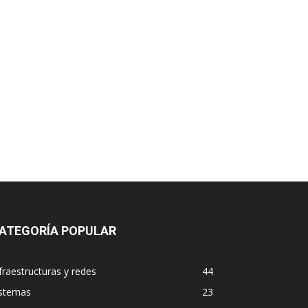
ATEGORÍA POPULAR
fraestructuras y redes
44
istemas
23