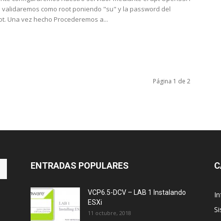
 validaremos como root poniendo "su" y la password del
ot. Una vez hecho Procederemos a...
Página 1 de 2
ENTRADAS POPULARES
C
VCP6.5-DCV – LAB 1 Instalando
In
ESXi
S
11 octubre, 2018