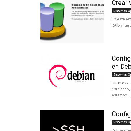
Crear 
Sistemas O
En esta en
RAID y lue
Config
en Deb
Sistemas O
Linux es a
este caso,
este tipo...
Config
Sistemas O
Primerame