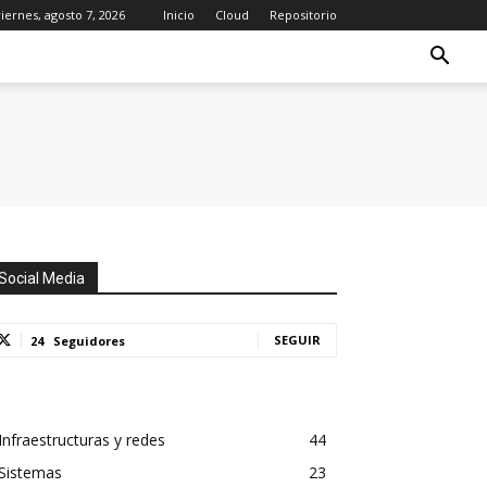
viernes, agosto 7, 2026
Inicio
Cloud
Repositorio
Social Media
SEGUIR
24
Seguidores
Infraestructuras y redes
44
Sistemas
23