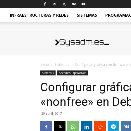
INFRAESTRUCTURAS Y REDES
SISTEMAS
PROGRAMACI
sysadm.es
Inicio
Sistemas
Configurar gráfica con firmware 
Sistemas
Sistemas Operativos
Configurar gráfi
«nonfree» en De
29 abril, 2017