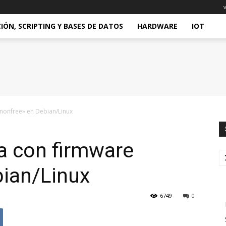
ÓN, SCRIPTING Y BASES DE DATOS
HARDWARE
IOT
«nonfree» en Debian/Linux
ca con firmware
bian/Linux
6749
0