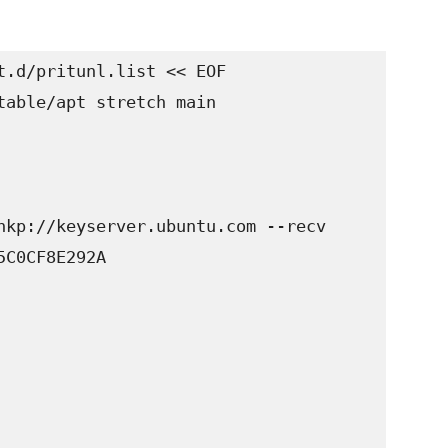
t.d/pritunl.list << EOF

table/apt stretch main

hkp://keyserver.ubuntu.com --recv 
C0CF8E292A
