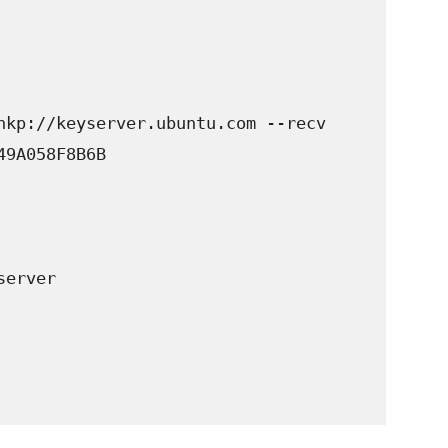
hkp://keyserver.ubuntu.com --recv 
9A058F8B6B

erver
