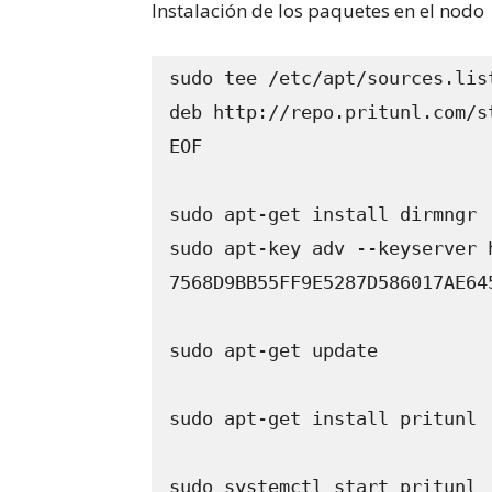
Instalación de los paquetes en el nodo
sudo tee /etc/apt/sources.lis
deb http://repo.pritunl.com/s
EOF

sudo apt-get install dirmngr

sudo apt-key adv --keyserver 
7568D9BB55FF9E5287D586017AE645
sudo apt-get update

sudo apt-get install pritunl

sudo systemctl start pritunl
