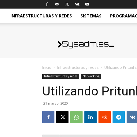
INFRAESTRUCTURAS Y REDES
SISTEMAS
PROGRAMACI
sysadm.es
Inicio
Infraestructuras y redes
Utilizando Pritunl
Infraestructuras y redes
Networking
Utilizando Pritu
21 marzo, 2020