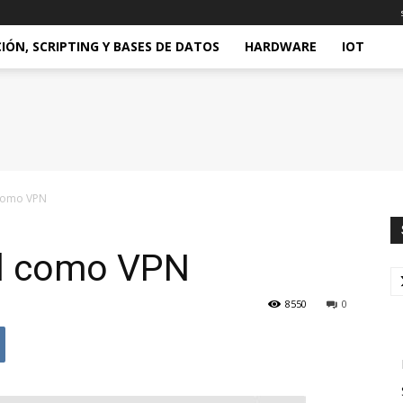
ÓN, SCRIPTING Y BASES DE DATOS
HARDWARE
IOT
 como VPN
nl como VPN
8550
0