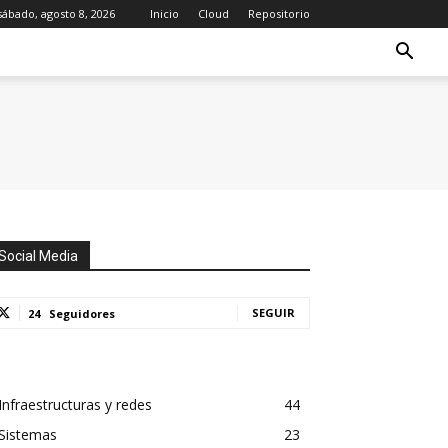
sábado, agosto 8, 2026
Inicio
Cloud
Repositorio
Social Media
SEGUIR
24
Seguidores
Infraestructuras y redes
44
Sistemas
23