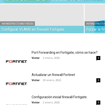
INFRAESTRUCTURAS Y REDES
INFRAESTRUCTUR
Configurar VLANS en firewall Fortigate.
Forzar la f
Port Forwarding en Fortigate, cómo se hace?
Victor
-
3 enero, 2020
0
Actualizar un firewall Fortinet
Victor
-
30 enero, 2022
0
Configuración inicial firewall Fortigate.
Victor
-
2 enero, 2020
0