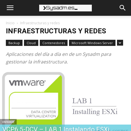
Inicio
Infraestructuras y redes
INFRAESTRUCTURAS Y REDES
Backup
Cloud
Contenedores
Microsoft Windows Server
Aplicaciones del día a día en de un Sysadm para
gestionar la infraestructura.
VMWARE
VCP6.5-DCV – LAB 1 Instalando ESXi