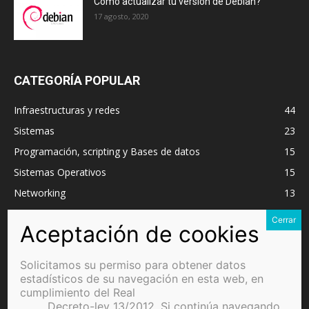
Cómo actualizar tu versión de Debian?
17 agosto, 2020
CATEGORÍA POPULAR
Infraestructuras y redes
44
Sistemas
23
Programación, scripting y Bases de datos
15
Sistemas Operativos
15
Networking
13
VMware
11
Microsoft Windows Server
9
Cloud
7
Solicitamos su permiso para obtener datos
Programación
7
estadísticos de su navegación en esta web, en
cumplimiento del Real
Decreto-ley 13/2012. Si continúa navegando