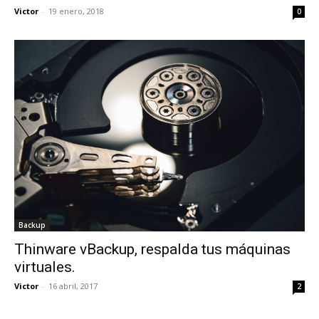
Victor
-
19 enero, 2018
0
Backup
Thinware vBackup, respalda tus máquinas
virtuales.
Victor
-
16 abril, 2017
2