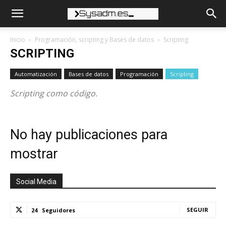
Inicio
Programación, scripting y Bases de datos
Scripting
SCRIPTING
Automatización
Bases de datos
Programación
Scripting
Scripting como código.
No hay publicaciones para
mostrar
Social Media
SEGUIR
24
Seguidores