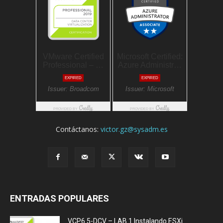
Contáctanos:
victor.gz@sysadm.es
ENTRADAS POPULARES
VCP6.5-DCV – LAB 1 Instalando ESXi