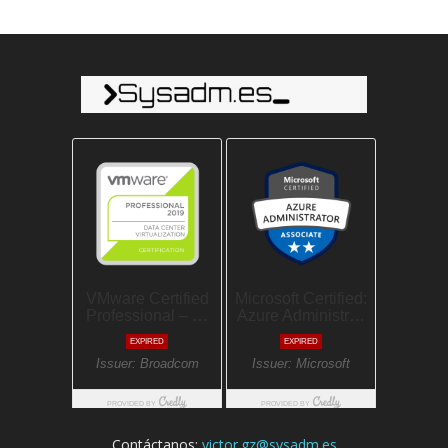
Contáctanos:
victor.gz@sysadm.es