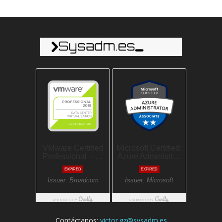
Contáctanos:
victor.gz@sysadm.es