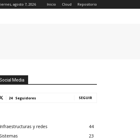
viernes, agosto 7, 2026
Inicio
Cloud
Repositorio
Social Media
SEGUIR
24
Seguidores
Infraestructuras y redes
44
Sistemas
23