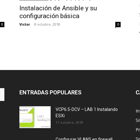
Instalación de Ansible y su
configuración básica
Victor
-
8 octubre, 2018
0
0
ENTRADAS POPULARES
C
VCP6.5-DCV – LAB 1 Instalando
In
ESXi
S
11 octubre, 2018
Pr
S
Configurar VLANS en firewall