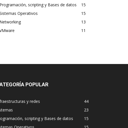
Programación, scripting y Bases de datos
15
Sistemas Operativos
15
Networking
13
VMware
11
ATEGORÍA POPULAR
fraestructuras y redes
44
istemas
23
ogramación, scripting y Bases de datos
15
istemas Operativos
15