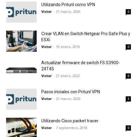
Utilizando Pritunl como VPN
Victor
-
21 marzo, 2020
0
Crear VLAN en Switch Netgear Pro Safe Plus y
ESXi
Victor
-
10 enero, 2019
0
Actualizar firmware de switch FS S3900-
24T4S
Victor
-
21 enero, 2022
0
Pasos iniciales con Pritunl VPN
Victor
-
21 marzo, 2020
3
Utilizando Cisco packet tracer.
Victor
-
7 septiembre, 2018
0