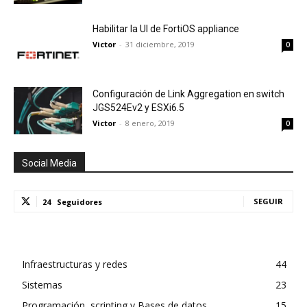
Habilitar la UI de FortiOS appliance
Victor
-
31 diciembre, 2019
0
Configuración de Link Aggregation en switch
JGS524Ev2 y ESXi6.5
Victor
-
8 enero, 2019
0
Social Media
SEGUIR
24
Seguidores
Infraestructuras y redes
44
Sistemas
23
Programación, scripting y Bases de datos
15