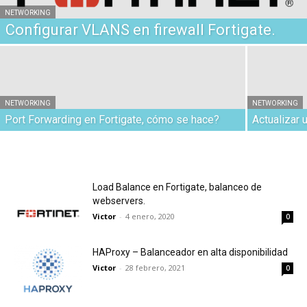
NETWORKING
Configurar VLANS en firewall Fortigate.
NETWORKING
NETWORKING
Port Forwarding en Fortigate, cómo se hace?
Actualizar u
Load Balance en Fortigate, balanceo de
webservers.
Victor
-
4 enero, 2020
0
HAProxy – Balanceador en alta disponibilidad
Victor
-
28 febrero, 2021
0