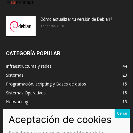
Cómo actualizar tu versión de Debian?
17 agosto, 2020
CATEGORÍA POPULAR
Infraestructuras y redes
44
Sistemas
23
Programación, scripting y Bases de datos
15
Sistemas Operativos
15
Networking
13
VMware
11
Microsoft Windows Server
9
Cloud
7
Solicitamos su permiso para obtener datos