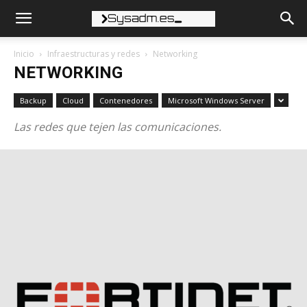
Inicio
Infraestructuras y redes
Networking
NETWORKING
Backup
Cloud
Contenedores
Microsoft Windows Server
Las redes que tejen las comunicaciones.